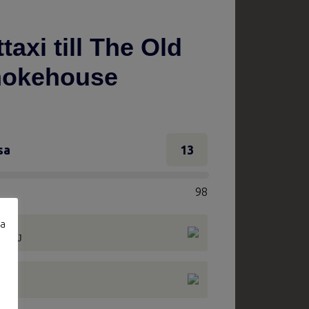
taxi till The Old
okehouse
sa
13
98
ta