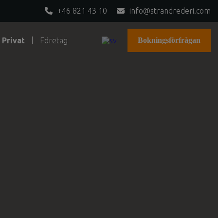
+46 821 43 10
info@strandrederi.com
Privat
Företag
Bokningsförfrågan