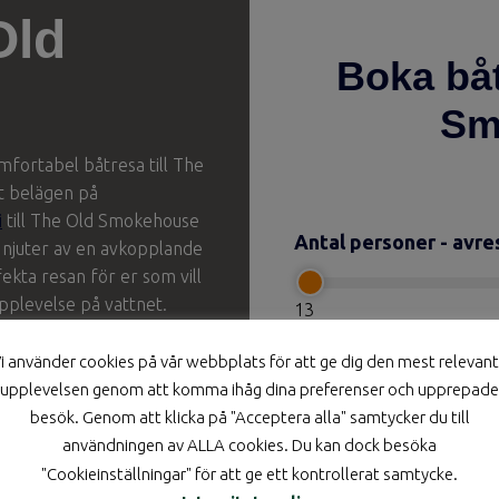
Old
Boka båt
Sm
omfortabel båtresa till The
t belägen på
i
till The Old Smokehouse
Antal personer - avre
 ni njuter av en avkopplande
kta resan för er som vill
plevelse på vattnet.
13
i använder cookies på vår webbplats för att ge dig den mest relevan
Från*
upplevelsen genom att komma ihåg dina preferenser och upprepade
besök. Genom att klicka på "Acceptera alla" samtycker du till
Till*
användningen av ALLA cookies. Du kan dock besöka
"Cookieinställningar" för att ge ett kontrollerat samtycke.