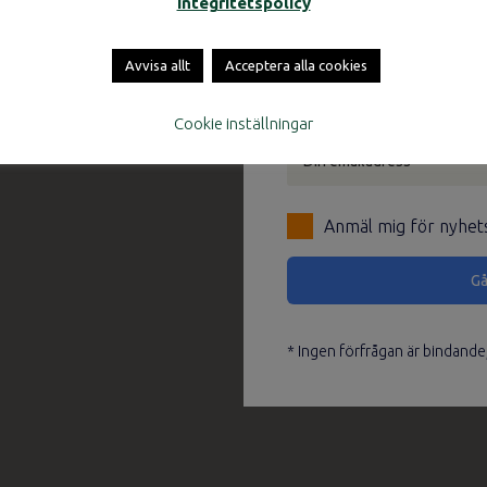
Integritetspolicy
Enkelresa
Tur & 
Avresa
Avvisa allt
Acceptera alla cookies
Cookie inställningar
Anmäl mig för nyhet
Please leave this field em
* Ingen förfrågan är bindande, 